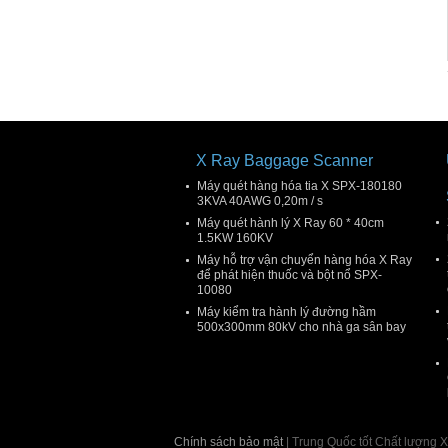
X Ray Baggage Scanner
Máy quét hàng hóa tia X SPX-180180
3KVA 40AWG 0,20m / s
Máy quét hành lý X Ray 60 * 40cm
1.5KW 160KV
Máy hỗ trợ vận chuyển hàng hóa X Ray
để phát hiện thuốc và bột nổ SPX-
10080
Máy kiểm tra hành lý đường hầm
500x300mm 80kV cho nhà ga sân bay
Chính sách bảo mật
| Trung Quốc tốt Chất lượn