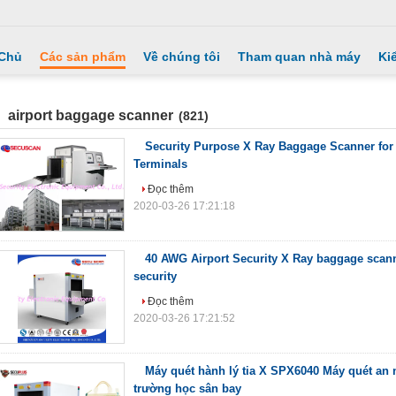
 Chủ
Các sản phẩm
Về chúng tôi
Tham quan nhà máy
Ki
airport baggage scanner
(821)
Security Purpose X Ray Baggage Scanner for
Terminals
Đọc thêm
2020-03-26 17:21:18
40 AWG Airport Security X Ray baggage scan
security
Đọc thêm
2020-03-26 17:21:52
Máy quét hành lý tia X SPX6040 Máy quét an 
trường học sân bay