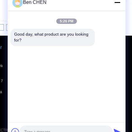
Ben CHEN
5:26 PM
8
9
10
11
>>
>|
Good day, what product are you looking 
for?
r
Yêu cầu báo giá
Gửi
va
E-Mail
Sơ đồ trang web
|
 7
Trang di động
ua
ECTRONIC EQUIPMENT CO., LIMITED. All Rights