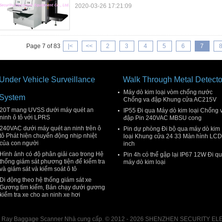
2020-03-26 17:21:09
Page 7 of 83
|<
<<
2
3
4
5
6
7
Under Vehicle Surveillance
Walk Through Metal Detecto
Máy dò kim loại vòm chống nước
System
Chống va đập Khung cửa AC215V
20T mang UVSS dưới máy quét an
IP55 Đi qua Máy dò kim loại Chống 
ninh ô tô với LPRS
đập Pin 240VAC MBSU cong
240VAC dưới máy quét an ninh trên ô
Pin dự phòng Đi bộ qua máy dò kim
tô Phát hiện chuyển động nhịp nhiệt
loại Khung cửa 24 33 Màn hình LCD
của con người
inch
Hình ảnh có độ phân giải cao trong Hệ
Pin 4h có thể gập lại IP67 12W Đi q
thống giám sát phương tiện để kiểm tra
máy dò kim loại
và giám sát và kiểm soát ô tô
Di động theo hệ thống giám sát xe
Gương tìm kiếm, Bán chạy dưới gương
kiểm tra xe cho an ninh xe hơi
g X Ray Baggage Scanner Nhà cung cấp. © 2012 - 2026 SHENZHEN SECURITY EL