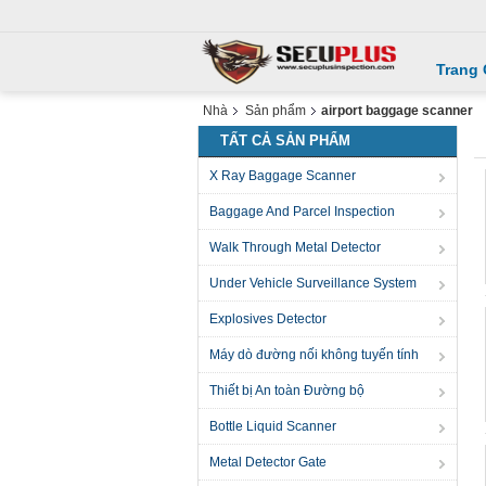
Trang
Nhà
Sản phẩm
airport baggage scanner
TẤT CẢ SẢN PHẨM
X Ray Baggage Scanner
Baggage And Parcel Inspection
Walk Through Metal Detector
Under Vehicle Surveillance System
Explosives Detector
Máy dò đường nối không tuyến tính
Thiết bị An toàn Đường bộ
Bottle Liquid Scanner
Metal Detector Gate