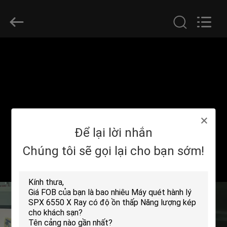
-
2026
SHENZHEN
SECURITY
ELECTRONIC
EQUIPMENT
CO.,
LIMITED.
TRANG
All
Rights
Reserved.
CHỦ
CÁC
SẢN
Để lại lời nhắn
PHẨM
Chúng tôi sẽ gọi lại cho bạn sớm!
VỀ
CHÚNG
TÔI