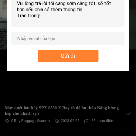
THAM
QUAN
NHÀ
MÁY
KIỂM
Gửi đi
SOÁT
CHẤT
LƯỢNG
LIÊN
Máy quét hành lý SPX 6550 X Ray có độ ồn thấp Năng lượng
HỆ
kép cho khách sạn
CHÚNG
X Ray Baggage Scanner
2023-02-28
63 quan điểm
TÔI