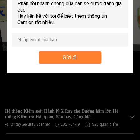
THAM
QUAN
NHÀ
MÁY
KIỂM
Gửi đi
SOÁT
CHẤT
LƯỢNG
LIÊN
Hệ thống Kiểm soát Hành lý X Ray cho Đường hầm lớn Hệ
HỆ
thống Kiểm tra Hải quan, Sân bay, Cảng biển
CHÚNG
X Ray Security Scanner
2021-04-19
528 quan điểm
TÔI