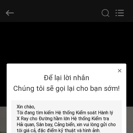
-
2026
SHENZHEN
SECURITY
ELECTRONIC
EQUIPMENT
CO.,
LIMITED.
TRANG
All
Rights
Reserved.
CHỦ
CÁC
SẢN
Để lại lời nhắn
PHẨM
Chúng tôi sẽ gọi lại cho bạn sớm!
VỀ
CHÚNG
TÔI