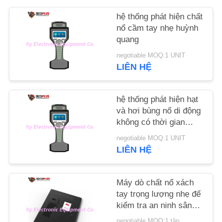
hệ thống phát hiện chất
TIN
nổ cầm tay nhẹ huỳnh
TỨC
quang
negotiable MOQ:1 UNIT
LIÊN HỆ
YÊU
CẦU
hệ thống phát hiện hạt
BÁO
và hơi bùng nổ di động
GIÁ
không có thời gian
nóng lên
negotiable MOQ:1 UNIT
SƠ
LIÊN HỆ
ĐỒ
TRANG
Máy dò chất nổ xách
tay trọng lượng nhẹ để
WEB
kiểm tra an ninh sân
bay hải quan
negotiable MOQ:1 tập