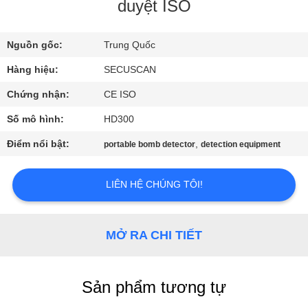
THAM
duyệt ISO
QUAN
Nguồn gốc:
Trung Quốc
NHÀ
Hàng hiệu:
SECUSCAN
MÁY
Chứng nhận:
CE ISO
KIỂM
Số mô hình:
HD300
SOÁT
Điểm nổi bật:
,
portable bomb detector
detection equipment
CHẤT
LƯỢNG
LIÊN HỆ CHÚNG TÔI!
LIÊN
MỞ RA CHI TIẾT
HỆ
CHÚNG
Sản phẩm tương tự
TÔI