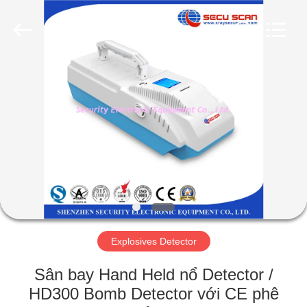
-
2026
SHENZHEN
SECURITY
ELECTRONIC
EQUIPMENT
CO.,
LIMITED.
TRANG
All
Rights
Reserved.
CHỦ
CÁC
SẢN
PHẨM
VỀ
Explosives Detector
CHÚNG
TÔI
Sân bay Hand Held nổ Detector /
HD300 Bomb Detector với CE phê