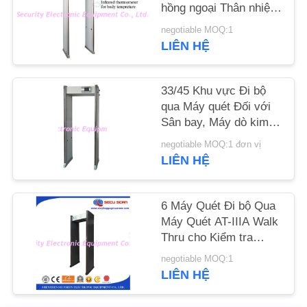
hồng ngoại Thân nhiệt
độ 80V-250V CE Chấp
TIN
negotiable MOQ:1
thuận
LIÊN HỆ
TỨC
33/45 Khu vực Đi bộ
YÊU
qua Máy quét Đối với
CẦU
Sân bay, Máy dò kim
loại Máy dò vòm Arch
BÁO
negotiable MOQ:1 đơn vị
LIÊN HỆ
GIÁ
SƠ
6 Máy Quét Đi bộ Qua
Máy Quét AT-IIIA Walk
ĐỒ
Thru cho Kiểm tra
TRANG
Hành khách
negotiable MOQ:1
WEB
LIÊN HỆ