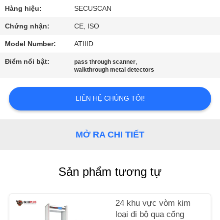
THAM
Hàng hiệu:
SECUSCAN
QUAN
Chứng nhận:
CE, ISO
NHÀ
Model Number:
ATIIID
MÁY
Điểm nổi bật:
,
pass through scanner
walkthrough metal detectors
KIỂM
SOÁT
LIÊN HỆ CHÚNG TÔI!
CHẤT
LƯỢNG
MỞ RA CHI TIẾT
LIÊN
Sản phẩm tương tự
HỆ
CHÚNG
24 khu vực vòm kim
TÔI
loại đi bộ qua cổng