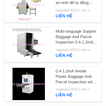
an ninh để tự động
đánh dấu kim
TIN
negotiable MOQ:1 đơn vị
LIÊN HỆ
TỨC
Multi-language Support
YÊU
Baggage And Parcel
CẦU
Inspection 0.4-1.2mA
Anode Power and
BÁO
negotiable MOQ:1 đơn vị
50/60Hz Power Supply
LIÊN HỆ
GIÁ
SƠ
0.4-1.2mA Anode
Power Baggage And
ĐỒ
Parcel Inspection with
TRANG
Multi-language
negotiable MOQ:1 đơn vị
Software Interface and
WEB
LIÊN HỆ
12 Months After
Services