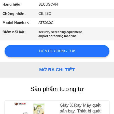
THAM
Hàng hiệu:
SECUSCAN
QUAN
Chứng nhận:
CE, ISO
NHÀ
Model Number:
AT5030C
MÁY
Điểm nổi bật:
,
security screening equipment
airport screening machine
KIỂM
SOÁT
LIÊN HỆ CHÚNG TÔI!
CHẤT
LƯỢNG
MỞ RA CHI TIẾT
LIÊN
Sản phẩm tương tự
HỆ
CHÚNG
Giày X Ray Máy quét
TÔI
sân bay, Thiết bị quét