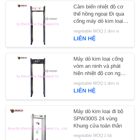
Cảm biến nhiệt độ cơ
TIN
thể hồng ngoại Đi qua
cổng máy dò kim loại
TỨC
để kiểm tra người bị
negotiable MOQ:1 đơn vị
sốt trong khách sạn
LIÊN HỆ
YÊU
CẦU
Máy dò kim loại cổng
BÁO
vòm an ninh và phát
hiện nhiệt độ con người
GIÁ
để kiểm soát
negotiable MOQ:1 đơn vị
coronavirus ở lối vào
LIÊN HỆ
SƠ
văn phòng chính phủ
ĐỒ
Máy dò kim loại đi bộ
TRANG
SPW300S 24 vùng
WEB
Khung cửa toàn thân
negotiable MOQ:1 bộ