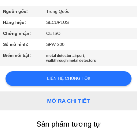
THAM
QUAN
Nguồn gốc:
Trung Quốc
NHÀ
Hàng hiệu:
SECUPLUS
MÁY
Chứng nhận:
CE ISO
Số mô hình:
SPW-200
KIỂM
Điểm nổi bật:
,
metal detector airport
SOÁT
walkthrough metal detectors
CHẤT
LIÊN HỆ CHÚNG TÔI!
LƯỢNG
LIÊN
MỞ RA CHI TIẾT
HỆ
CHÚNG
Sản phẩm tương tự
TÔI