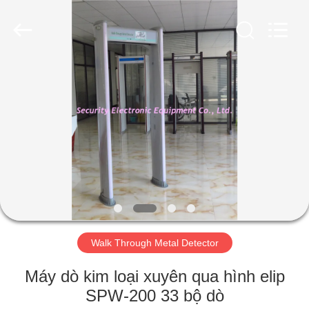
-
2026
SHENZHEN
SECURITY
ELECTRONIC
EQUIPMENT
CO.,
LIMITED.
TRANG
All
Rights
Reserved.
CHỦ
CÁC
SẢN
PHẨM
VỀ
Walk Through Metal Detector
CHÚNG
TÔI
Máy dò kim loại xuyên qua hình elip
SPW-200 33 bộ dò